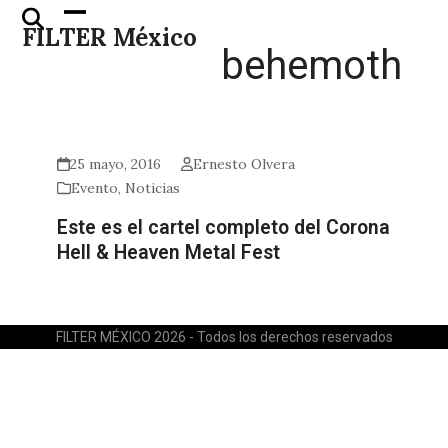
Skip
Open
Close
FILTER México
to
mobile
mobile
behemoth
content
menu
menu
25 mayo, 2016
Ernesto Olvera
Evento
,
Noticias
Este es el cartel completo del Corona
Hell & Heaven Metal Fest
FILTER MÉXICO 2026 - Todos los derechos reservados