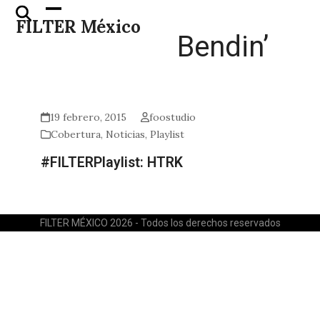
Skip
Open
Close
FILTER México
to
mobile
mobile
Bendin’
content
menu
menu
19 febrero, 2015
foostudio
Cobertura
,
Noticias
,
Playlist
#FILTERPlaylist: HTRK
FILTER MÉXICO 2026 - Todos los derechos reservados