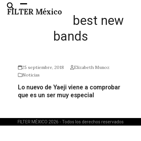
Skip
Open
Close
FILTER México
to
mobile
mobile
best new
content
menu
menu
bands
25 septiembre, 2018
Elizabeth Munoz
Noticias
Lo nuevo de Yaeji viene a comprobar
que es un ser muy especial
FILTER MÉXICO 2026 - Todos los derechos reservados