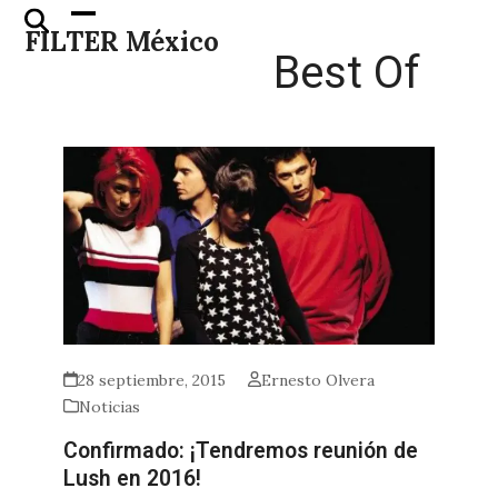
Skip
Open
Close
FILTER México
to
mobile
mobile
Best Of
content
menu
menu
28 septiembre, 2015
Ernesto Olvera
Noticias
Confirmado: ¡Tendremos reunión de
Lush en 2016!