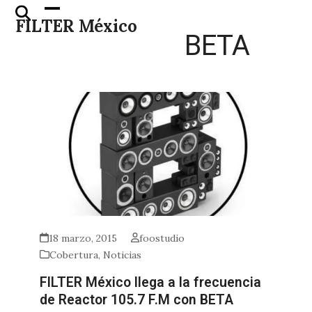
Skip
Open
Close
FILTER México
to
mobile
mobile
BETA
content
menu
menu
18 marzo, 2015
foostudio
Cobertura
,
Noticias
FILTER México llega a la frecuencia
de Reactor 105.7 F.M con BETA