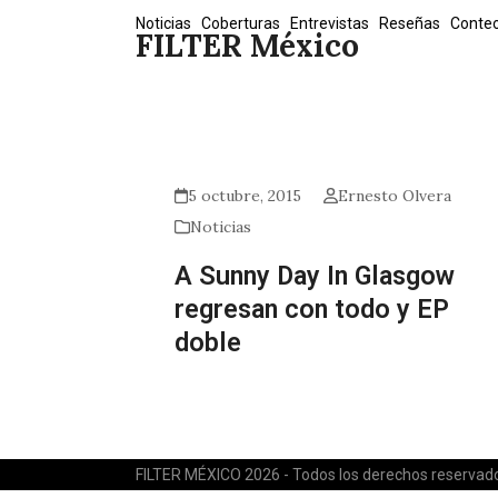
Skip
Noticias
Coberturas
Entrevistas
Reseñas
Conte
FILTER México
to
content
5 octubre, 2015
Ernesto Olvera
Noticias
A Sunny Day In Glasgow
regresan con todo y EP
doble
FILTER MÉXICO 2026 - Todos los derechos reservad