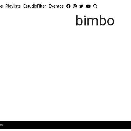
os
Playlists
EstudioFilter
Eventos
bimbo
os