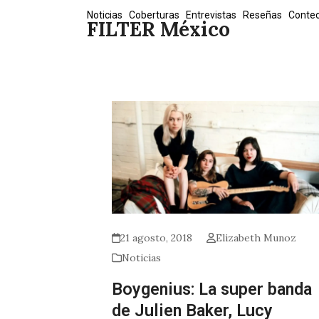
Skip
Noticias
Coberturas
Entrevistas
Reseñas
Conte
FILTER México
to
content
21 agosto, 2018
Elizabeth Munoz
Noticias
Boygenius: La super banda
de Julien Baker, Lucy