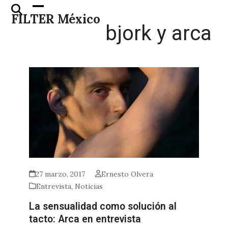
Skip
Open
Close
FILTER México
to
mobile
mobile
bjork y arca
content
menu
menu
27 marzo, 2017
Ernesto Olvera
Entrevista
,
Noticias
La sensualidad como solución al
tacto: Arca en entrevista