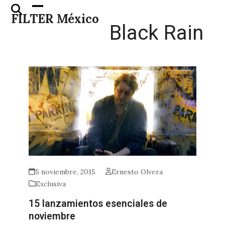
Skip
Open
Close
FILTER México
to
mobile
mobile
Black Rain
content
menu
menu
5 noviembre, 2015
Ernesto Olvera
Exclusiva
15 lanzamientos esenciales de
noviembre