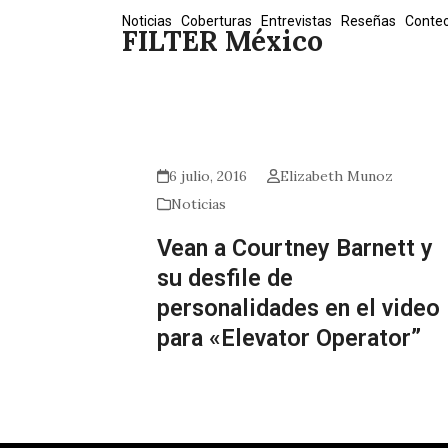
Skip
Noticias
Coberturas
Entrevistas
Reseñas
Conte
FILTER México
to
content
6 julio, 2016
Elizabeth Munoz
Noticias
Vean a Courtney Barnett y
su desfile de
personalidades en el video
para «Elevator Operator”