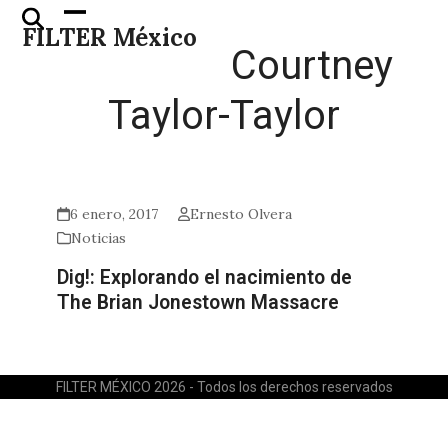
Skip
Open
Close
FILTER México
to
mobile
mobile
Courtney
content
menu
menu
Taylor-Taylor
6 enero, 2017
Ernesto Olvera
Noticias
Dig!: Explorando el nacimiento de
The Brian Jonestown Massacre
FILTER MÉXICO 2026 - Todos los derechos reservados