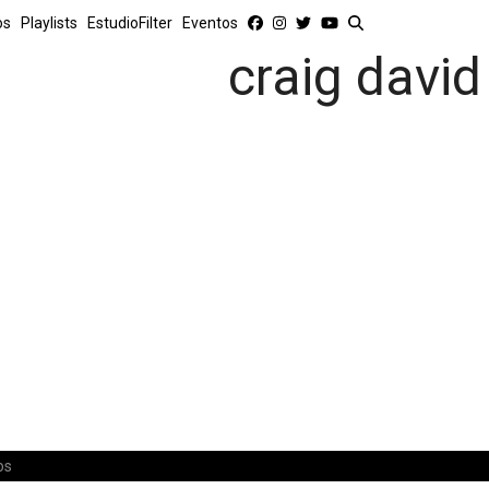
os
Playlists
EstudioFilter
Eventos
craig david
os