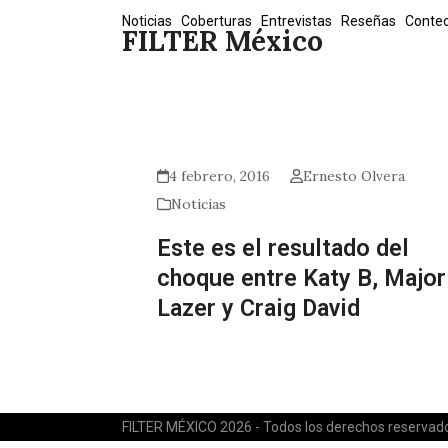
Skip
Noticias
Coberturas
Entrevistas
Reseñas
Conte
FILTER México
to
content
4 febrero, 2016
Ernesto Olvera
Noticias
Este es el resultado del
choque entre Katy B, Major
Lazer y Craig David
FILTER MÉXICO 2026 - Todos los derechos reservad