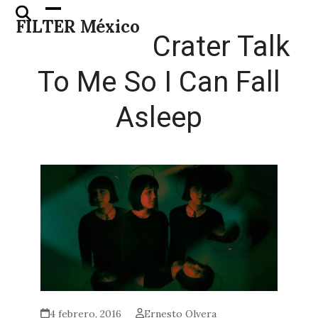
Skip
Open
Close
FILTER México
to
mobile
mobile
Crater Talk
content
menu
menu
To Me So I Can Fall
Asleep
4 febrero, 2016
Ernesto Olvera