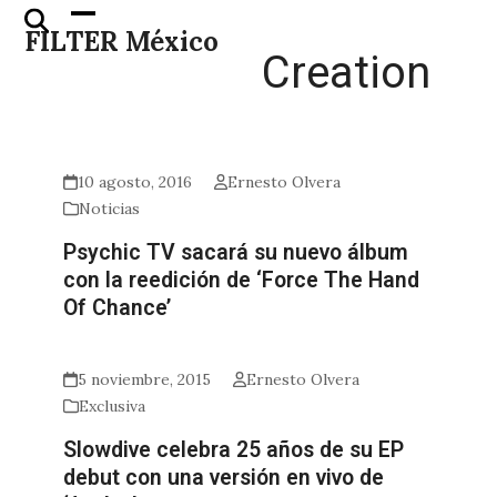
Skip
Open
Close
FILTER México
to
mobile
mobile
Creation
content
menu
menu
10 agosto, 2016
Ernesto Olvera
Noticias
Psychic TV sacará su nuevo álbum
con la reedición de ‘Force The Hand
Of Chance’
5 noviembre, 2015
Ernesto Olvera
Exclusiva
Slowdive celebra 25 años de su EP
debut con una versión en vivo de