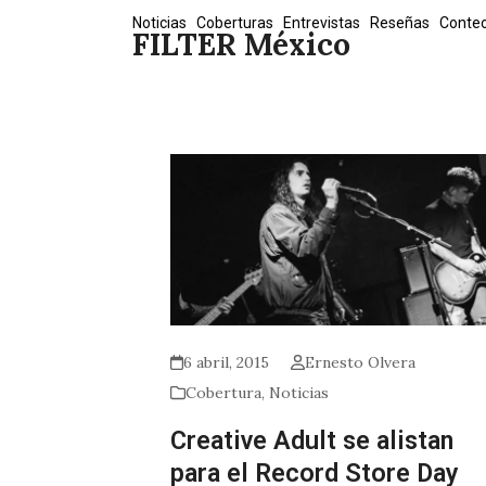
Skip
Noticias
Coberturas
Entrevistas
Reseñas
Conte
FILTER México
to
content
6 abril, 2015
Ernesto Olvera
Cobertura
,
Noticias
Creative Adult se alistan
para el Record Store Day