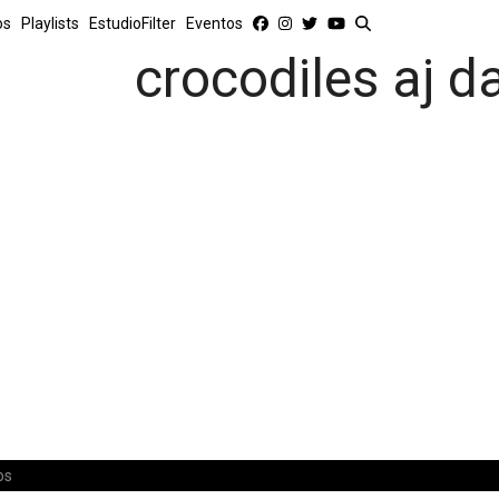
os
Playlists
EstudioFilter
Eventos
crocodiles aj da
os