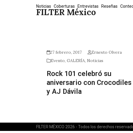
Skip
Noticias
Coberturas
Entrevistas
Reseñas
Conte
FILTER México
to
content
27 febrero, 2017
Ernesto Olvera
Evento
,
GALERÍA
,
Noticias
Rock 101 celebró su
aniversario con Crocodiles
y AJ Dávila
FILTER MÉXICO 2026 - Todos los derechos reservad