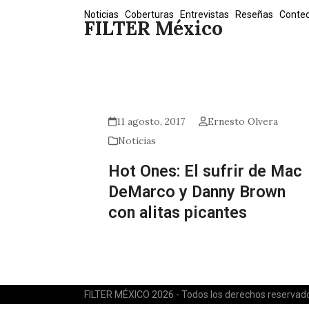
Skip
Noticias
Coberturas
Entrevistas
Reseñas
Conte
FILTER México
to
content
11 agosto, 2017
Ernesto Olvera
Noticias
Hot Ones: El sufrir de Mac
DeMarco y Danny Brown
con alitas picantes
FILTER MÉXICO 2026 - Todos los derechos reservad