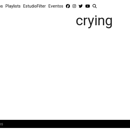
os
Playlists
EstudioFilter
Eventos
crying
os