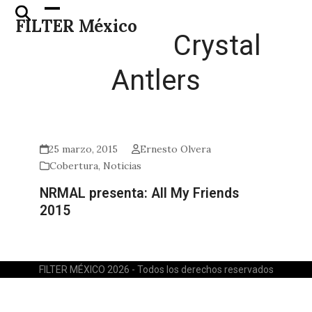
Skip
Open
Close
FILTER México
to
mobile
mobile
Crystal
content
menu
menu
Antlers
25 marzo, 2015
Ernesto Olvera
Cobertura
,
Noticias
NRMAL presenta: All My Friends
2015
FILTER MÉXICO 2026 - Todos los derechos reservados