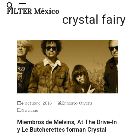
Skip
Open
Close
FILTER México
to
mobile
mobile
crystal fairy
content
menu
menu
4 octubre, 2016
Ernesto Olvera
Noticias
Miembros de Melvins, At The Drive-In
y Le Butcherettes forman Crystal