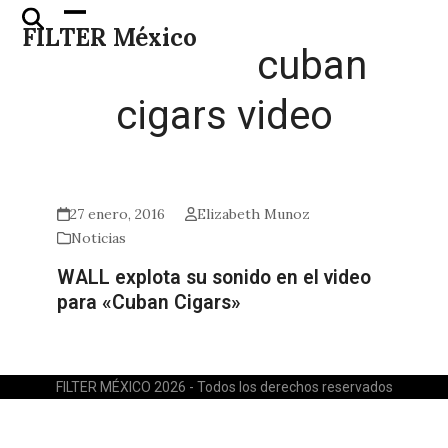
Skip
Open
Close
FILTER México
to
mobile
mobile
cuban
content
menu
menu
cigars video
27 enero, 2016
Elizabeth Munoz
Noticias
WALL explota su sonido en el video
para «Cuban Cigars»
FILTER MÉXICO 2026 - Todos los derechos reservados