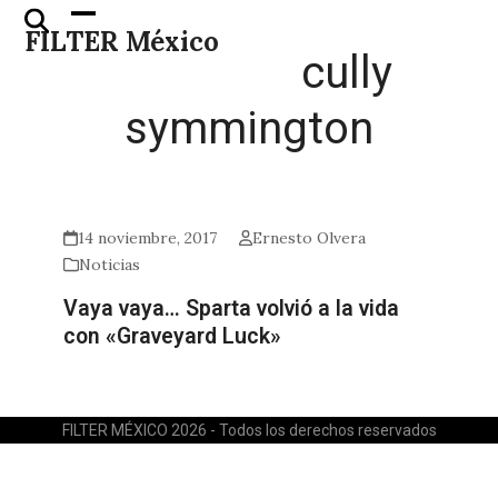
Skip
Open
Close
FILTER México
to
mobile
mobile
cully
content
menu
menu
symmington
14 noviembre, 2017
Ernesto Olvera
Noticias
Vaya vaya… Sparta volvió a la vida
con «Graveyard Luck»
FILTER MÉXICO 2026 - Todos los derechos reservados