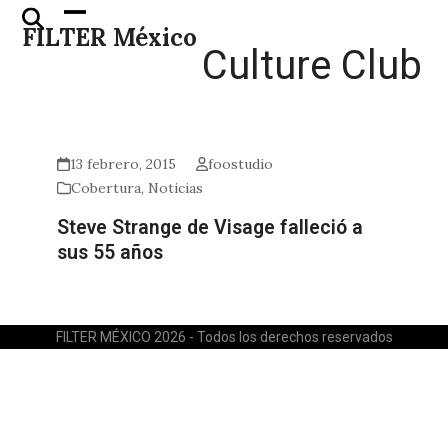
Skip
Open
Close
FILTER México
to
mobile
mobile
Culture Club
content
menu
menu
13 febrero, 2015
foostudio
Cobertura
,
Noticias
Steve Strange de Visage falleció a
sus 55 años
FILTER MÉXICO 2026 - Todos los derechos reservados