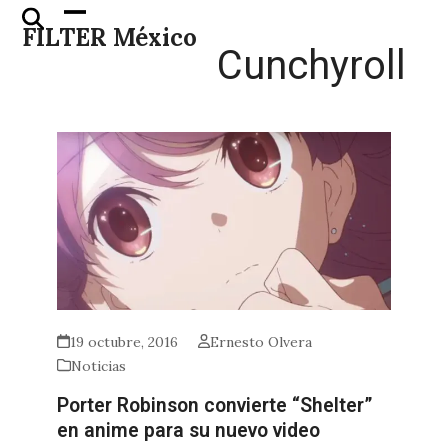
Skip
Open
Close
FILTER México
to
mobile
mobile
Cunchyroll
content
menu
menu
19 octubre, 2016
Ernesto Olvera
Noticias
Porter Robinson convierte “Shelter”
en anime para su nuevo video