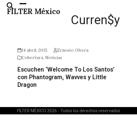
Skip
Open
Close
FILTER México
to
mobile
mobile
Curren$y
content
menu
menu
14 abril, 2015
Ernesto Olvera
Cobertura
,
Noticias
Escuchen ‘Welcome To Los Santos’
con Phantogram, Wavves y Little
Dragon
FILTER MÉXICO 2026 - Todos los derechos reservados