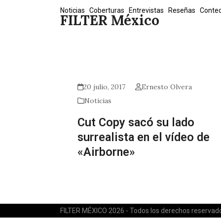
Skip
Noticias
Coberturas
Entrevistas
Reseñas
Conte
FILTER México
to
content
20 julio, 2017
Ernesto Olvera
Noticias
Cut Copy sacó su lado
surrealista en el vídeo de
«Airborne»
FILTER MÉXICO 2026 - Todos los derechos reservad