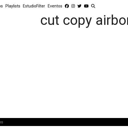
os
Playlists
EstudioFilter
Eventos
cut copy airbo
os