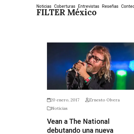
Skip
Noticias
Coberturas
Entrevistas
Reseñas
Conte
FILTER México
to
content
20 enero, 2017
Ernesto Olvera
Noticias
Vean a The National
debutando una nueva