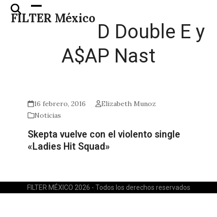
Skip
Open
Close
FILTER México
to
mobile
mobile
D Double E y
content
menu
menu
A$AP Nast
16 febrero, 2016
Elizabeth Munoz
Noticias
Skepta vuelve con el violento single
«Ladies Hit Squad»
FILTER MÉXICO 2026 - Todos los derechos reservados