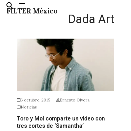
Skip
Open
Close
FILTER México
to
mobile
mobile
Dada Art
content
menu
menu
6 octubre, 2015
Ernesto Olvera
Noticias
Toro y Moi comparte un vídeo con
tres cortes de ‘Samantha’