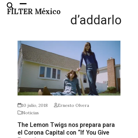
Skip
Open
Close
FILTER México
to
mobile
mobile
d’addarlo
content
menu
menu
10 julio, 2018
Ernesto Olvera
Noticias
The Lemon Twigs nos prepara para
el Corona Capital con “If You Give