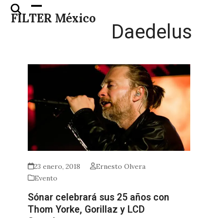
Skip
Open
Close
FILTER México
to
mobile
mobile
Daedelus
content
menu
menu
23 enero, 2018
Ernesto Olvera
Evento
Sónar celebrará sus 25 años con
Thom Yorke, Gorillaz y LCD