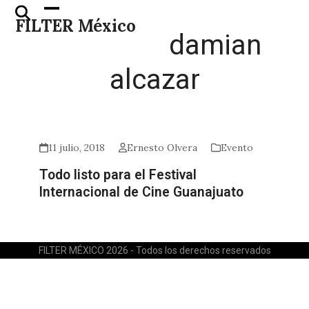
Skip
Open
Close
FILTER México
to
mobile
mobile
damian
content
menu
menu
alcazar
11 julio, 2018
Ernesto Olvera
Evento
Todo listo para el Festival
Internacional de Cine Guanajuato
FILTER MÉXICO 2026 - Todos los derechos reservados