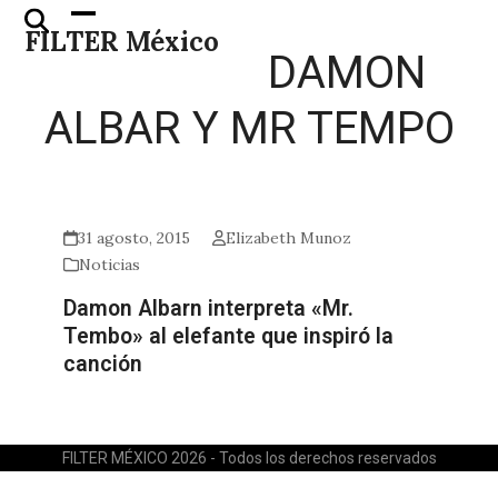
Skip
Open
Close
FILTER México
to
mobile
mobile
DAMON
content
menu
menu
ALBAR Y MR TEMPO
31 agosto, 2015
Elizabeth Munoz
Noticias
Damon Albarn interpreta «Mr.
Tembo» al elefante que inspiró la
canción
FILTER MÉXICO 2026 - Todos los derechos reservados