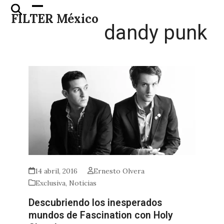
Skip
Open
Close
FILTER México
to
mobile
mobile
dandy punk
content
menu
menu
14 abril, 2016
Ernesto Olvera
Exclusiva
,
Noticias
Descubriendo los inesperados
mundos de Fascination con Holy