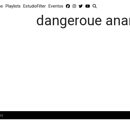
os
Playlists
EstudioFilter
Eventos
dangeroue an
os