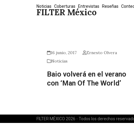
Skip
Noticias
Coberturas
Entrevistas
Reseñas
Conte
FILTER México
to
content
16 junio, 2017
Ernesto Olvera
Noticias
Baio volverá en el verano
con ‘Man Of The World’
FILTER MÉXICO 2026 - Todos los derechos reservad