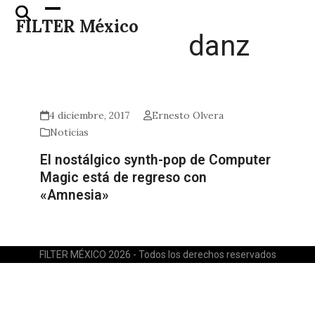
Skip
Open
Close
FILTER México
to
mobile
mobile
danz
content
menu
menu
4 diciembre, 2017
Ernesto Olvera
Noticias
El nostálgico synth-pop de Computer
Magic está de regreso con
«Amnesia»
FILTER MÉXICO 2026 - Todos los derechos reservados