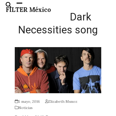
Skip
Open
Close
FILTER México
to
mobile
mobile
Dark
content
menu
menu
Necessities song
5 mayo, 2016
Elizabeth Munoz
Noticias