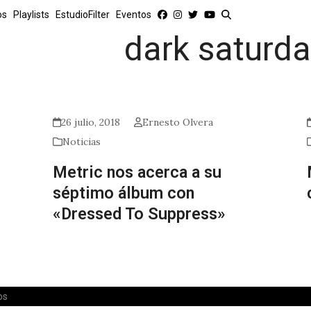
os
Playlists
EstudioFilter
Eventos
dark saturd
26 julio, 2018
Ernesto Olvera
Noticias
Metric nos acerca a su
séptimo álbum con
«Dressed To Suppress»
os