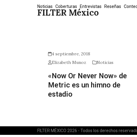
Skip
Noticias
Coberturas
Entrevistas
Reseñas
Conte
FILTER México
to
content
4 septiembre, 2018
Elizabeth Munoz
Noticias
«Now Or Never Now» de
Metric es un himno de
estadio
FILTER MÉXICO 2026 - Todos los derechos reservad