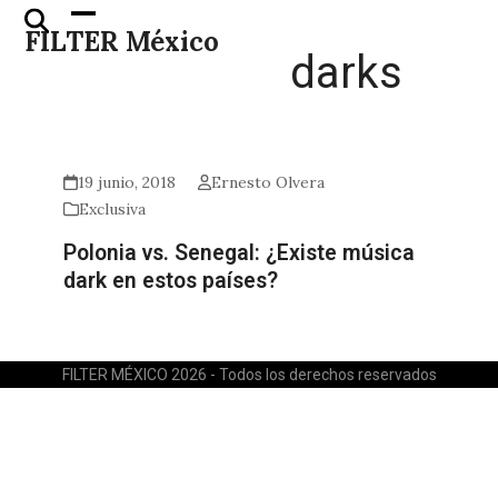
Skip
Open
Close
FILTER México
to
mobile
mobile
darks
content
menu
menu
19 junio, 2018
Ernesto Olvera
Exclusiva
Polonia vs. Senegal: ¿Existe música
dark en estos países?
FILTER MÉXICO 2026 - Todos los derechos reservados