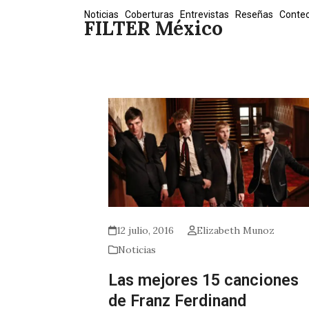
Skip
Noticias
Coberturas
Entrevistas
Reseñas
Conte
FILTER México
to
content
12 julio, 2016
Elizabeth Munoz
Noticias
Las mejores 15 canciones
de Franz Ferdinand