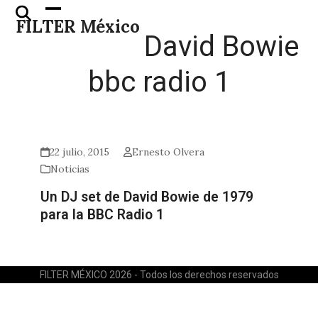
Skip
Open
Close
FILTER México
to
mobile
mobile
David Bowie
content
menu
menu
bbc radio 1
22 julio, 2015
Ernesto Olvera
Noticias
Un DJ set de David Bowie de 1979
para la BBC Radio 1
FILTER MÉXICO 2026 - Todos los derechos reservados