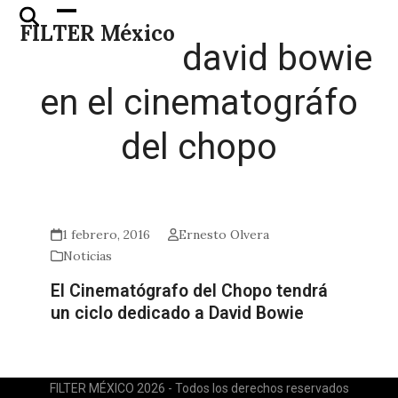
Skip
Open
Close
FILTER México
to
mobile
mobile
david bowie
content
menu
menu
en el cinematográfo
del chopo
1 febrero, 2016
Ernesto Olvera
Noticias
El Cinematógrafo del Chopo tendrá
un ciclo dedicado a David Bowie
FILTER MÉXICO 2026 - Todos los derechos reservados