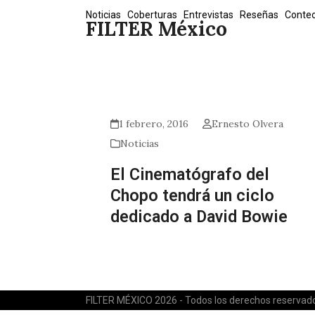
Skip
Noticias
Coberturas
Entrevistas
Reseñas
Conte
FILTER México
to
content
1 febrero, 2016
Ernesto Olvera
Noticias
El Cinematógrafo del
Chopo tendrá un ciclo
dedicado a David Bowie
FILTER MÉXICO 2026 - Todos los derechos reservad