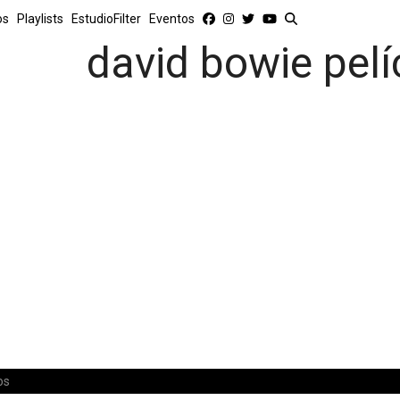
os
Playlists
EstudioFilter
Eventos
david bowie pelí
os