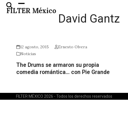
Skip
Open
Close
FILTER México
to
mobile
mobile
David Gantz
content
menu
menu
12 agosto, 2015
Ernesto Olvera
Noticias
The Drums se armaron su propia
comedia romántica… con Pie Grande
FILTER MÉXICO 2026 - Todos los derechos reservados