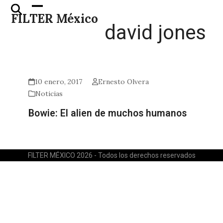
Skip
Open
Close
FILTER México
to
mobile
mobile
david jones
content
menu
menu
10 enero, 2017
Ernesto Olvera
Noticias
Bowie: El alien de muchos humanos
FILTER MÉXICO 2026 - Todos los derechos reservados