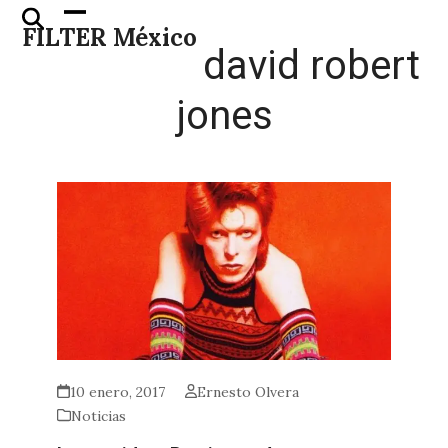
Skip
Open
Close
FILTER México
to
mobile
mobile
david robert
content
menu
menu
jones
10 enero, 2017
Ernesto Olvera
Noticias