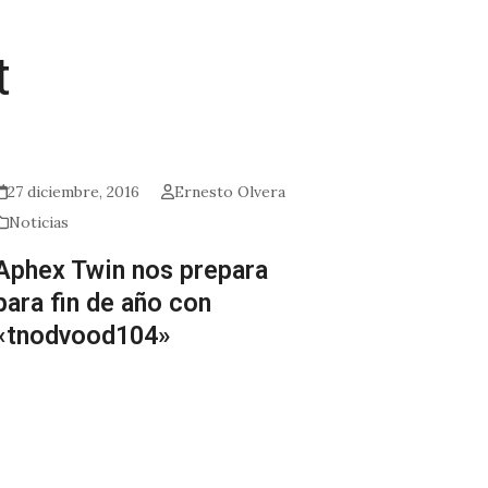
t
27 diciembre, 2016
Ernesto Olvera
Noticias
Aphex Twin nos prepara
para fin de año con
«tnodvood104»