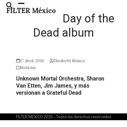
Skip
Open
Close
FILTER México
to
mobile
mobile
Day of the
content
menu
menu
Dead album
27 abril, 2016
Elizabeth Munoz
Noticias
Unknown Mortal Orchestra, Sharon
Van Etten, Jim James, y más
versionan a Grateful Dead
FILTER MÉXICO 2026 - Todos los derechos reservados