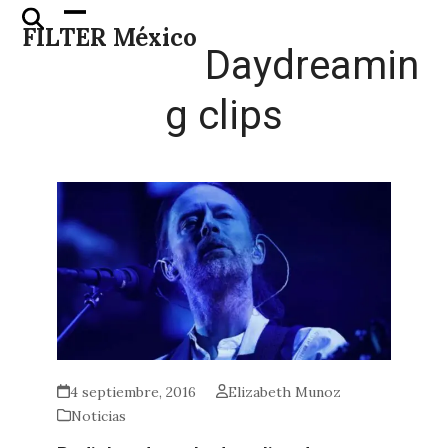
Skip
Open
Close
FILTER México
to
mobile
mobile
Daydreamin
content
menu
menu
g clips
4 septiembre, 2016
Elizabeth Munoz
Noticias