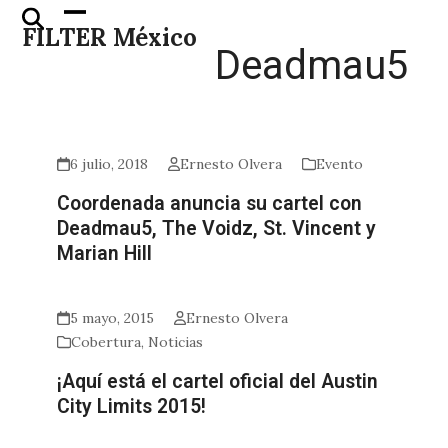
Skip
Open
Close
FILTER México
to
mobile
mobile
Deadmau5
content
menu
menu
6 julio, 2018
Ernesto Olvera
Evento
Coordenada anuncia su cartel con
Deadmau5, The Voidz, St. Vincent y
Marian Hill
5 mayo, 2015
Ernesto Olvera
Cobertura
,
Noticias
¡Aquí está el cartel oficial del Austin
City Limits 2015!