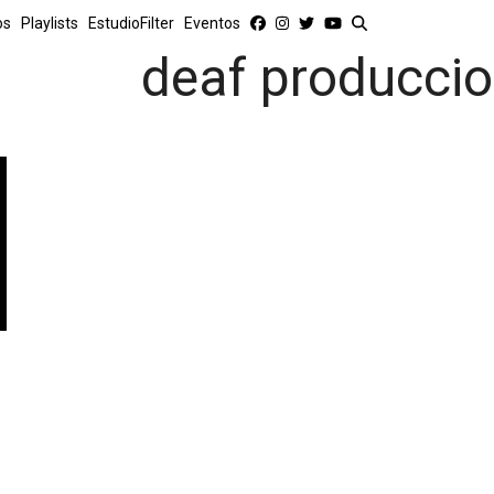
os
Playlists
EstudioFilter
Eventos
deaf producci