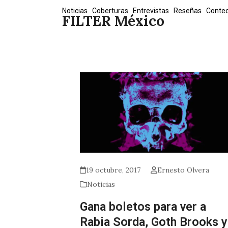
Skip
Noticias
Coberturas
Entrevistas
Reseñas
Conte
FILTER México
to
content
19 octubre, 2017
Ernesto Olvera
Noticias
Gana boletos para ver a
Rabia Sorda, Goth Brooks y